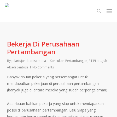
Skip
Men
to
search
main
content
Bekerja Di Perusahaan
Pertambangan
By
pilartujuhabadisentosa
Konsultan Pertambangan
,
PT Pilartujuh
Abadi Sentosa
No Comments
Banyak ribuan pekerja yang bersemangat untuk
mendapatkan pekerjaan di perusahaan pertambangan
(banyak juga di antara mereka yang sudah berpengalaman)
Ada ribuan bahkan pekerja yang siap untuk mendapatkan
posisi di perusahaan pertambangan. Lalu Siapa yang
berpeluang besar mendapatkan pekerjaan di perusahaan